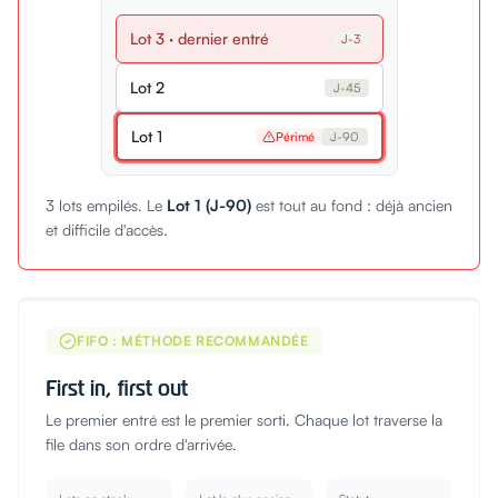
Lot
3
· dernier entré
J-
3
Lot
2
J-
45
Lot
1
Périmé
J-
90
3 lots empilés. Le
Lot 1 (J-90)
est tout au fond : déjà ancien
et difficile d'accès.
FIFO : MÉTHODE RECOMMANDÉE
First in, first out
Le premier entré est le premier sorti. Chaque lot traverse la
file dans son ordre d'arrivée.