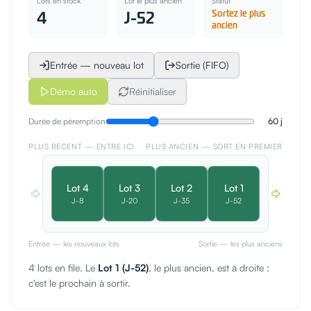
Lots en stock
Lot le plus ancien
Statut
4
J-52
Sortez le plus
ancien
Entrée — nouveau lot
Sortie (FIFO)
Démo auto
Réinitialiser
Durée de péremption
60
j
PLUS RÉCENT — ENTRE ICI
PLUS ANCIEN — SORT EN PREMIER
Lot
4
Lot
3
Lot
2
Lot
1
J-
8
J-
20
J-
35
J-
52
Entrée — les nouveaux lots
Sortie — les plus anciens
4 lots en file. Le
Lot 1 (J-52)
, le plus ancien, est à droite :
c'est le prochain à sortir.