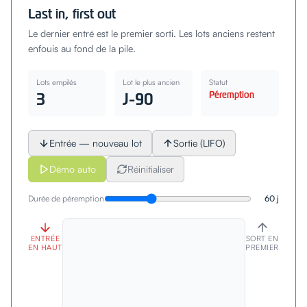
Last in, first out
Le dernier entré est le premier sorti. Les lots anciens restent
enfouis au fond de la pile.
Lots empilés
Lot le plus ancien
Statut
3
J-90
Péremption
Entrée — nouveau lot
Sortie (LIFO)
Démo auto
Réinitialiser
Durée de péremption
60
j
ENTRÉE
SORT EN
EN HAUT
PREMIER