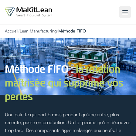
Accueil
/
Lean Manufacturing
/
Méthode FIFO
Méthode FIFO :
la rotation
maîtrisée qui supprime vos
pertes
Une palette qui dort 6 mois pendant qu'une autre, plus
récente, passe en production. Un lot périmé qu'on découvre
trop tard. Des composants âgés mélangés aux neufs. Le