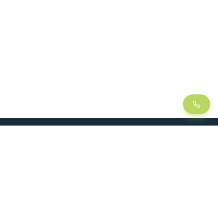
LEAN
SOLUTIONS
Lean Manufacturing
Table élévatrice
Amélioration continue
Chariot de manutention
Management visuel
Kitting
Méthode 5S
Plaque mousse / Shadow
board
Kanban