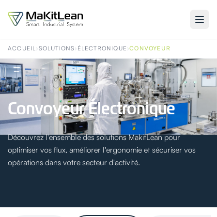
ACCUEIL
›
SOLUTIONS
›
ÉLECTRONIQUE
›
CONVOYEUR
Convoyeur Électronique
Découvrez l'ensemble des solutions MakitLean pour
optimiser vos flux, améliorer l'ergonomie et sécuriser vos
opérations dans votre secteur d'activité.