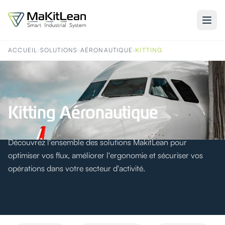
ACCUEIL
›
SOLUTIONS
›
AÉRONAUTIQUE
›
KITTING
Kitting Aéronautique
Découvrez l'ensemble des solutions MakitLean pour
optimiser vos flux, améliorer l'ergonomie et sécuriser vos
opérations dans votre secteur d'activité.