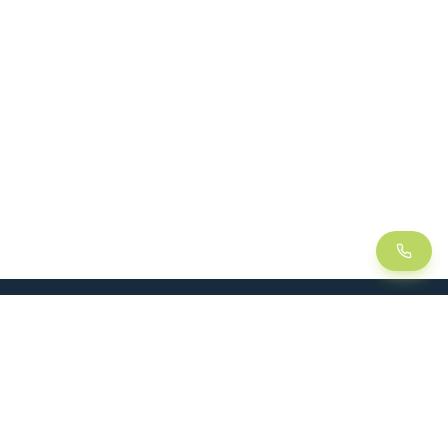
LEAN
SOLUTIONS
Lean Manufacturing
Table élévatrice
Amélioration continue
Chariot de manutention
Management visuel
Kitting