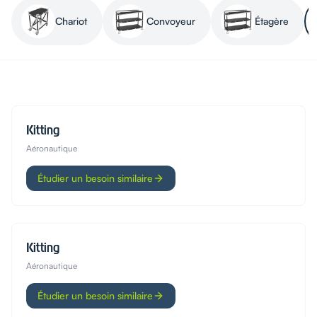
Chariot
Convoyeur
Étagère
Kitting
Aéronautique
Étudier un besoin similaire
Kitting
Aéronautique
Étudier un besoin similaire