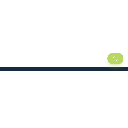
LEAN
SOLUCIONES
Lean Manufacturing
Mesa elevadora
Mejora continua
Carro de manutención
Gestión visual
Kitting
Método 5S
Plancha de espuma / Shadow
board
Kanban