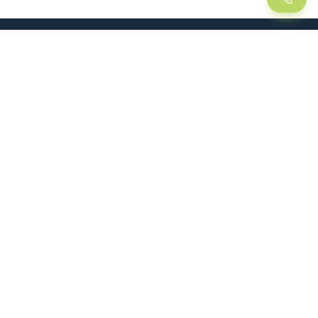
LEAN
SOLUTIONS
Lean Manufacturing
Lift table
Continuous improvement
Handling trolley
Visual management
Kitting
5S method
Foam insert / Shadow board
Kanban
Dynamic rack
CASE STUDIES
FOLLOW US
Plant productivity gains
Logistics optimization
Production time reduction
All case studies